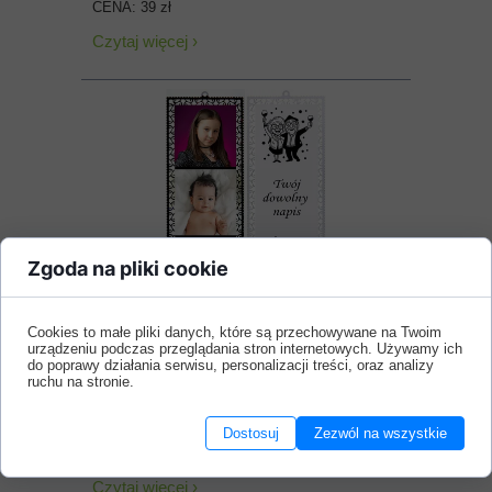
CENA: 39 zł
Czytaj więcej ›
Zgoda na pliki cookie
ZAKŁADKA DO KSIĄŻKI Z
Cookies to małe pliki danych, które są przechowywane na Twoim
urządzeniu podczas przeglądania stron internetowych. Używamy ich
TWOIMI ZDJĘCIAMI -
do poprawy działania serwisu, personalizacji treści, oraz analizy
METALOWA dla babci i
ruchu na stronie.
dziadka
Dostosuj
Zezwól na wszystkie
CENA: 39 zł
Czytaj więcej ›