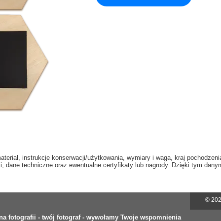
d/materiał, instrukcje konserwacji/użytkowania, wymiary i waga, kraj pochodze
 dane techniczne oraz ewentualne certyfikaty lub nagrody. Dzięki tym danym
© 202
a fotografii - twój fotograf - wywołamy Twoje wspomnienia