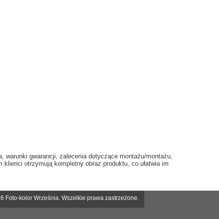
nia, warunki gwarancji, zalecenia dotyczące montażu/montażu,
 klienci otrzymują kompletny obraz produktu, co ułatwia im
6 Foto-kolor Września. Wszelkie prawa zastrzeżone.