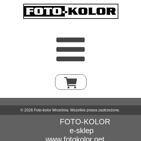
© 2026 Foto-kolor Września. Wszelkie prawa zastrzeżone.
FOTO-KOLOR
e-sklep
www.fotokolor.net