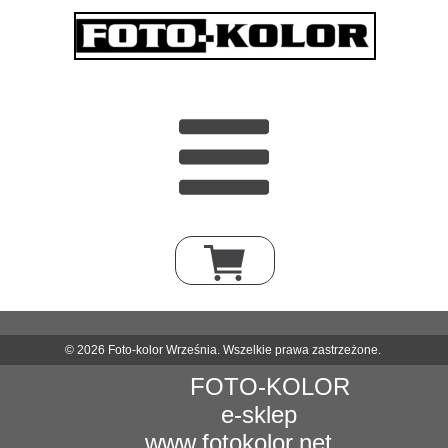
© 2026 Foto-kolor Września. Wszelkie prawa zastrzeżone.
FOTO-KOLOR
e-sklep
www.fotokolor.net