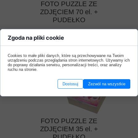
FOTO PUZZLE ZE
ZDJĘCIEM 70 el. +
PUDEŁKO
CENA: 36,99 zł
Zgoda na pliki cookie
Czytaj więcej ›
Cookies to małe pliki danych, które są przechowywane na Twoim
urządzeniu podczas przeglądania stron internetowych. Używamy ich
do poprawy działania serwisu, personalizacji treści, oraz analizy
ruchu na stronie.
Dostosuj
Zezwól na wszystkie
FOTO PUZZLE ZE
ZDJĘCIEM 35 el. +
PUDEŁKO