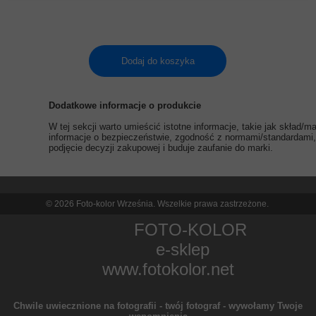
Dodaj do koszyka
Dodatkowe informacje o produkcie
W tej sekcji warto umieścić istotne informacje, takie jak skład/
informacje o bezpieczeństwie, zgodność z normami/standardami, 
podjęcie decyzji zakupowej i buduje zaufanie do marki.
© 2026 Foto-kolor Września. Wszelkie prawa zastrzeżone.
FOTO-KOLOR
e-sklep
www.fotokolor.net
Chwile uwiecznione na fotografii - twój fotograf - wywołamy Twoje