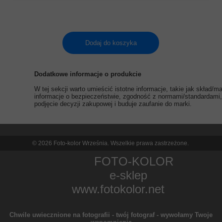
Dodaj do koszyka
Dodatkowe informacje o produkcie
W tej sekcji warto umieścić istotne informacje, takie jak skład/
informacje o bezpieczeństwie, zgodność z normami/standardami, 
podjęcie decyzji zakupowej i buduje zaufanie do marki.
© 2026 Foto-kolor Września. Wszelkie prawa zastrzeżone.
FOTO-KOLOR
e-sklep
www.fotokolor.net
Chwile uwiecznione na fotografii - twój fotograf - wywołamy Twoje