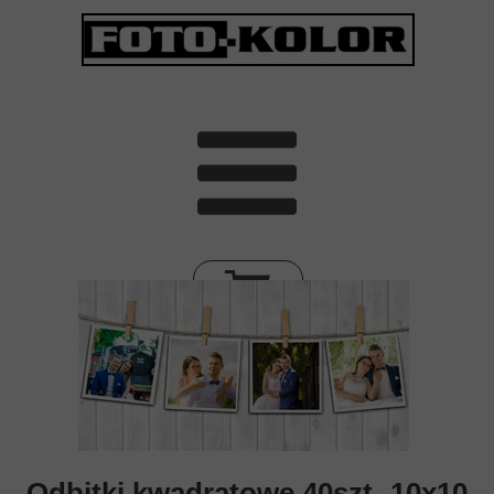
Odbitki kwadratowe 40szt -10x10