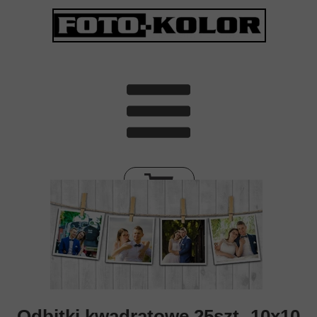
Odbitki kwadratowe 25szt -10x10