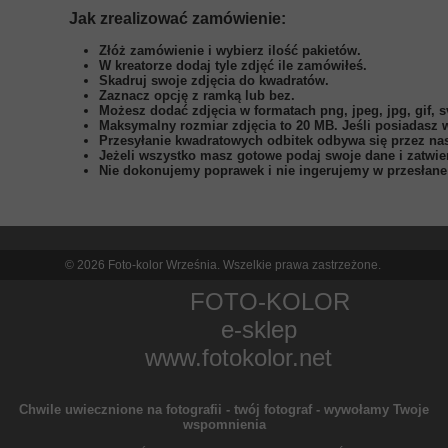
Jak zrealizować zamówienie:
Złóż zamówienie i wybierz ilość pakietów.
W kreatorze dodaj tyle zdjęć ile zamówiłeś.
Skadruj swoje zdjęcia do kwadratów.
Zaznacz opcję z ramką lub bez.
Możesz dodać zdjęcia w formatach png, jpeg, jpg, gif, s
Maksymalny rozmiar zdjęcia to 20 MB. Jeśli posiadasz w
Przesyłanie kwadratowych odbitek odbywa się przez nas
Jeżeli wszystko masz gotowe podaj swoje dane i zatwie
Nie dokonujemy poprawek i nie ingerujemy w przesłane 
© 2026 Foto-kolor Września. Wszelkie prawa zastrzeżone.
FOTO-KOLOR
e-sklep
www.fotokolor.net
Chwile uwiecznione na fotografii - twój fotograf - wywołamy Twoje
wspomnienia