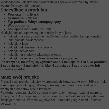
Wodoodporna i elastyczna powierzchnia zapewnia wyśmienitą jakość
wydruków o wysokim połysku.
Specyfikacja produktu:
Powierzchnia: Błysk
Gramatura: 270gsm
Typ podłoża: Winyl samoprzylepny
Wodoodporne
odklejalne do 1 roku po użyciu
Naklejki idealnie sprawdzą się między innymi jako:
naklejki na zeszyt, piórnik, lodówkę, lustro, portfel, laptop, książki i
inne gładkie powierzchnie
naklejki z logo
naklejki reklamowe na produkty
naklejki serwisowe
naklejki na produkty własnego wyrobu
naklejki weselne z podziękowaniem za przybycie
Płaszczyzna, na której są wydrukowane 4 naklejki to 1 sztuka produktu;
2 szt dają nam 8 naklejek itd. Max 4 zdjęcia do 1 szt. produktu lub
dowolna grafika.
Masz swój projekt:
Prześlij swój projekt naklejek w proporcjach
kwadratu
w min. 300 dpi
( ok.
2 mm spad produkcyjny), dlatego prosimy nie umieszczać żadnych
ważnych elementów blisko krawędzi.
Pamiętaj
: Lepsza jakość cyfrowa projektu, tym lepszy rezultat nadruku.
Kolory po druku mogą się różnić w zależności od kalibracji kolorystycznej
Twojego monitora. W razie wątpliwości - skontaktuj się z nami - chętnie
doradzimy.