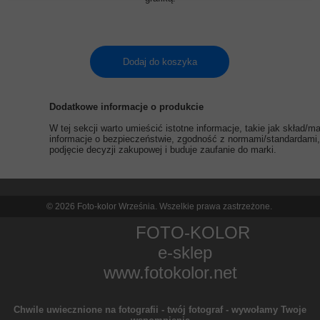
Dodaj do koszyka
Dodatkowe informacje o produkcie
W tej sekcji warto umieścić istotne informacje, takie jak skład/
informacje o bezpieczeństwie, zgodność z normami/standardami, 
podjęcie decyzji zakupowej i buduje zaufanie do marki.
© 2026 Foto-kolor Września. Wszelkie prawa zastrzeżone.
FOTO-KOLOR
e-sklep
www.fotokolor.net
Chwile uwiecznione na fotografii - twój fotograf - wywołamy Twoje