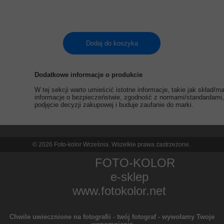
Dodaj do koszyka
Dodatkowe informacje o produkcie
W tej sekcji warto umieścić istotne informacje, takie jak skład/
informacje o bezpieczeństwie, zgodność z normami/standardami, 
podjęcie decyzji zakupowej i buduje zaufanie do marki.
© 2026 Foto-kolor Września. Wszelkie prawa zastrzeżone.
FOTO-KOLOR
e-sklep
www.fotokolor.net
Chwile uwiecznione na fotografii - twój fotograf - wywołamy Twoje