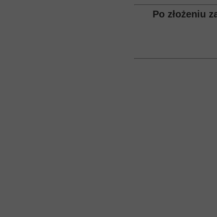
Po złożeniu 
Numer telef
Adres email
Obszar teks
Plik