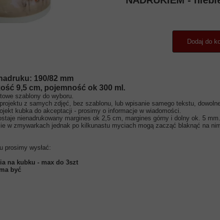
NADRUKIEM - niebie
Dodaj do k
nadruku: 190/82 mm
ość 9,5 cm, pojemność ok 300 ml.
otowe szablony do wyboru.
projektu z samych zdjęć, bez szablonu, lub wpisanie samego tekstu, dowolnej
jekt kubka do akceptacji - prosimy o informacje w wiadomości.
staje nienadrukowany margines ok 2,5 cm, margines górny i dolny ok. 5 mm
ie w zmywarkach jednak po kilkunastu myciach mogą zacząć blaknąć na nim
u prosimy wysłać:
ia na kubku - max do 3szt
 ma być