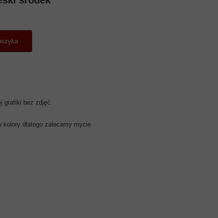
ski środek
oszyka
 grafiki bez zdjęć.
.
 kolory dlatego zalecamy mycie