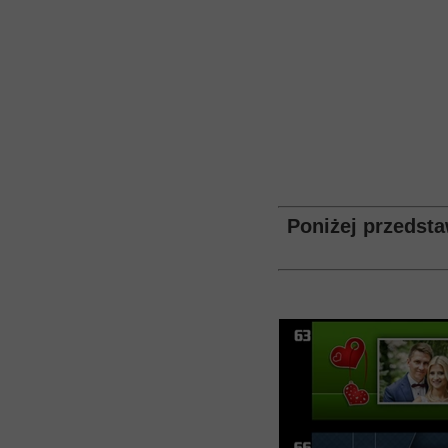
Plik
Plik
Poniżej przedst