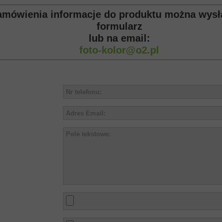
zamówienia informacje do produktu można wysł
formularz
lub na email:
foto-kolor@o2.pl
onu
towy