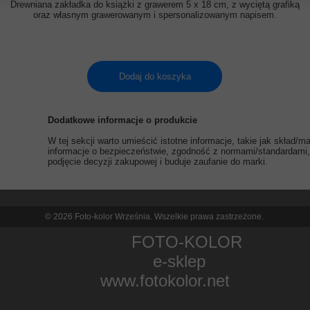
Drewniana zakładka do książki z grawerem 5 x 18 cm, z wyciętą grafiką
oraz własnym grawerowanym i spersonalizowanym napisem.
Dodaj do koszyka
Dodatkowe informacje o produkcie
W tej sekcji warto umieścić istotne informacje, takie jak skład/
informacje o bezpieczeństwie, zgodność z normami/standardami, 
podjęcie decyzji zakupowej i buduje zaufanie do marki.
© 2026 Foto-kolor Września. Wszelkie prawa zastrzeżone.
FOTO-KOLOR
e-sklep
www.fotokolor.net