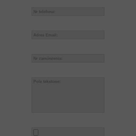
Adres email
Pole tekstowe
Obszar tekstowy
Plik