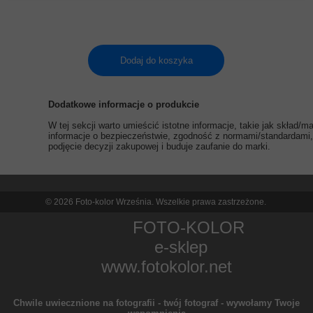
Dodaj do koszyka
Dodatkowe informacje o produkcie
W tej sekcji warto umieścić istotne informacje, takie jak skład/
informacje o bezpieczeństwie, zgodność z normami/standardami, 
podjęcie decyzji zakupowej i buduje zaufanie do marki.
© 2026 Foto-kolor Września. Wszelkie prawa zastrzeżone.
FOTO-KOLOR
e-sklep
www.fotokolor.net
Chwile uwiecznione na fotografii - twój fotograf - wywołamy Twoje