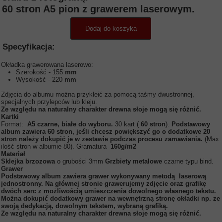
60 stron A5 pion z grawerem laserowym.
Dodaj do koszyka
Specyfikacja:
Okładka grawerowana laserowo:
Szerokość - 155
mm
Wysokość - 220
mm
Zdjęcia do albumu można przykleić za pomocą taśmy dwustronnej,
specjalnych przylepców lub kleju.
Ze względu na naturalny charakter drewna słoje mogą się różnić.
Kartki
Format:
A5
czarne, białe do wyboru.
30 kart (
60 stron
).
Podstawowy
album zawiera 60 stron, jeśli chcesz powiększyć go o dodatkowe 20
stron należy dokupić je w zestawie podczas procesu zamawiania.
(Max.
ilość stron w albumie 80). Gramatura
160g/m2
Materiał
Sklejka brzozowa
o grubości 3mm
Grzbiety metalowe
czarne typu bind.
Grawer
Podstawowy album zawiera grawer wykonywany metodą laserową
jednostronny.
Na głównej stronie grawerujemy zdjęcie oraz grafikę
dwóch serc z możliwością umieszczenia dowolnego własnego tekstu.
Można dokupić dodatkowy grawer na wewnętrzną stronę okładki np. ze
swoją dedykacją, dowolnym tekstem, wybraną grafiką.
Ze względu na naturalny charakter drewna słoje mogą się różnić.