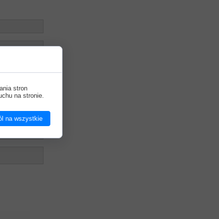
ania stron
uchu na stronie.
l na wszystkie