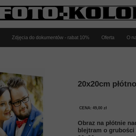
Zdjęcia do dokumentów - rabat 10%
Oferta
O n
20x20cm płótn
CENA: 49,00 zł
Obraz na płótnie na
blejtram o grubośc