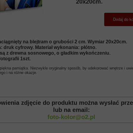
20x20cm.
Dodaj do k
aciągnięty na blejtram o grubości 2 cm. Wymiar 20x20cm.
druk cyfrowy. Materiał wykonania: płótno.
są z drewna sosnowego, o gładkim wykończeniu.
tografii 1szt.
piękna pamiątka. Niezwykle oryginalny sposób, by udekorować wnętrze i uwiec
ego i na różne okazje.
wienia zdjęcie do produktu można wysłać prze
lub na email:
foto-kolor@o2.pl